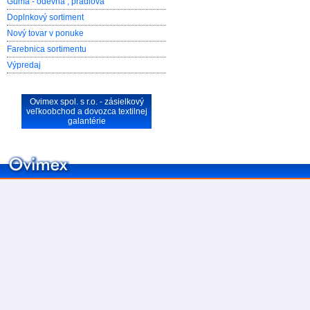
Guma - odevná , prádlova
Doplnkový sortiment
Nový tovar v ponuke
Farebnica sortimentu
Výpredaj
Ovimex spol. s r.o.
- zásielkový
veľkoobchod a dovozca textilnej
galantérie